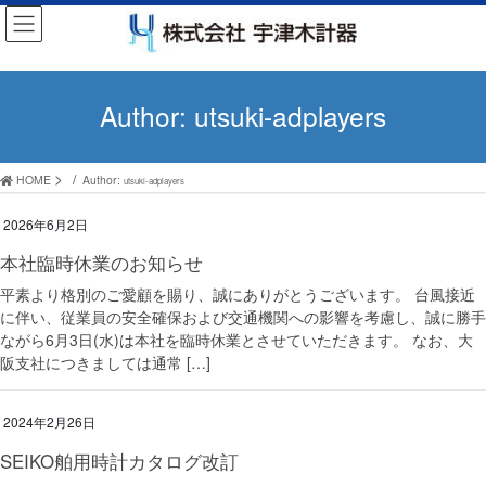
コ
ナ
ン
ビ
テ
ゲ
ン
ー
Author: utsuki-adplayers
ツ
シ
へ
ョ
HOME
Author:
utsuki-adplayers
ス
ン
2026年6月2日
キ
に
ッ
移
本社臨時休業のお知らせ
プ
動
平素より格別のご愛顧を賜り、誠にありがとうございます。 台風接近
に伴い、従業員の安全確保および交通機関への影響を考慮し、誠に勝手
ながら6月3日(水)は本社を臨時休業とさせていただきます。 なお、大
阪支社につきましては通常 […]
2024年2月26日
SEIKO舶用時計カタログ改訂